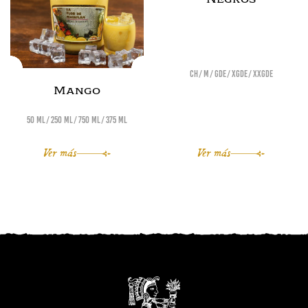
Ch
M
Gde
XGde
XXGde
Mango
50 ml
250 ml
750 ml
375 ml
Ver más
Ver más