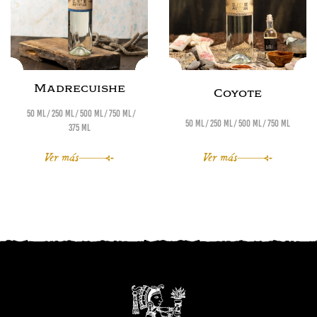
Madrecuishe
Coyote
50 ml
250 ml
500 ml
750 ml
50 ml
250 ml
500 ml
750 ml
375 ml
Ver más
Ver más