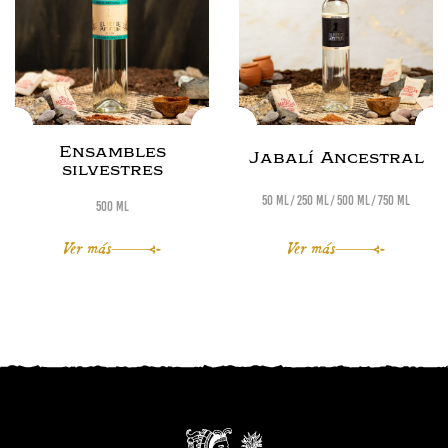
Ensambles
Jabalí Ancestral
silvestres
50 ml
250 ml
500 ml
750 ml
500 ml
Ver más
Ver más