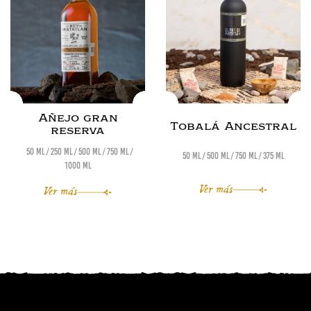
Añejo gran
Tobalá Ancestral
reserva
50 ml
250 ml
500 ml
750 ml
50 ml
500 ml
750 ml
375 ml
1000 ml
Ver más
Ver más