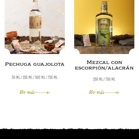
Mezcal con
Pechuga guajolota
escorpión/alacrán
50 ml
250 ml
500 ml
750 ml
250 ml
750 ml
Ver más
Ver más