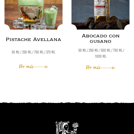
Abocado con
Pistache Avellana
gusano
50 ml
250 ml
500 ml
750 ml
50 ml
250 ml
750 ml
375 ml
1000 ml
Ver más
Ver más